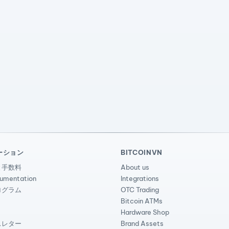
ーション
BITCOINVN
と手数料
About us
cumentation
Integrations
ログラム
OTC Trading
Bitcoin ATMs
Hardware Shop
スレター
Brand Assets