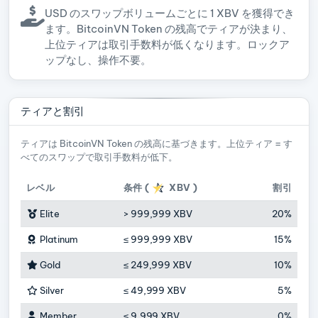
USD のスワップボリュームごとに 1 XBV を獲得でき
ます。BitcoinVN Token の残高でティアが決まり、
上位ティアは取引手数料が低くなります。ロックア
ップなし、操作不要。
ティアと割引
ティアは BitcoinVN Token の残高に基づきます。上位ティア = す
べてのスワップで取引手数料が低下。
レベル
条件 (
XBV
)
割引
Elite
>
999,999 XBV
20%
Platinum
≤
999,999 XBV
15%
Gold
≤
249,999 XBV
10%
Silver
≤
49,999 XBV
5%
Member
≤
9,999 XBV
0%