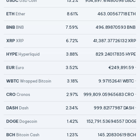
USDC
13.2%
954,897.61480098 USDC
·
USD Coin
ETH
8.61%
463.00567718 ETH
·
Ether
BNB
7.59%
496.89870593 BNB
·
BNB
XRP
6.72%
41,387.37726132 XRP
·
XRP
HYPE
3.88%
829.24017835 HYPE
·
Hyperliquid
EUR
3.52%
€249,891.59
· 
Euro
WBTC
3.18%
9.97152641 WBTC
· 
Wrapped Bitcoin
CRO
2.97%
999,809.05965683 CRO
· 
Cronos
DASH
2.34%
999.82177987 DASH
· 
Dash
DOGE
1.42%
152,791.53694557 DOGE
·
Dogecoin
BCH
1.23%
145.20830619 BCH
·
Bitcoin Cash