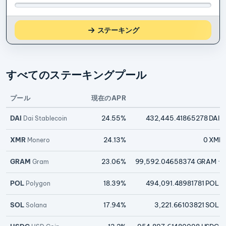
POL
ステーキング
すべてのステーキングプール
プール
現在のAPR
DAI
24.55%
432,445.41865278 DAI
·
Dai Stablecoin
XMR
24.13%
0 XMR
Monero
GRAM
23.06%
99,592.04658374 GRAM
· 
Gram
POL
18.39%
494,091.48981781 POL
·
Polygon
SOL
17.94%
3,221.66103821 SOL
·
Solana