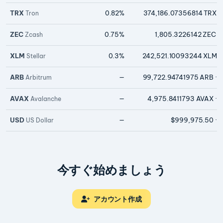
TRX
0.82%
374,186.07356814 TRX
·
Tron
ZEC
0.75%
1,805.3226142 ZEC
·
Zcash
XLM
0.3%
242,521.10093244 XLM
·
Stellar
ARB
—
99,722.94741975 ARB
· 
Arbitrum
AVAX
—
4,975.8411793 AVAX
· 
Avalanche
USD
—
$999,975.50
· 
US Dollar
ステーキングプールは現在のAPR順に並んでいます。APRは変動し、利
今すぐ始めましょう
アカウント作成