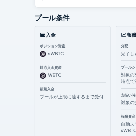
プール条件
入金
報
ポジション資産
分配
sWBTC
完了した
プールシ
対応入金資産
対象の
WBTC
時点で
新規入金
支払い時
プールが上限に達するまで受付
対象の
報酬資産
自動ス
sWBT