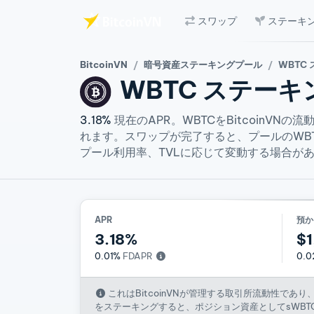
スワップ
ステーキ
メインコンテンツへスキップ
BitcoinVN
暗号資産ステーキングプール
WBTC
WBTC
ステーキ
3.18%
現在のAPR。WBTCをBitcoinV
れます。スワップが完了すると、プールのWBT
プール利用率、TVLに応じて変動する場合が
APR
預か
3.18%
$1
0.01%
FDAPR
0.0
これはBitcoinVNが管理する取引所流動性で
をステーキングすると、ポジション資産としてsWBT