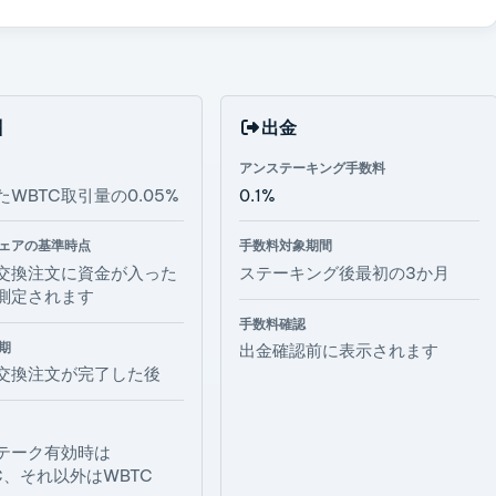
酬
出金
アンステーキング手数料
WBTC取引量の0.05%
0.1%
ェアの基準時点
手数料対象期間
交換注文に資金が入った
ステーキング後最初の3か月
測定されます
手数料確認
期
出金確認前に表示されます
交換注文が完了した後
テーク有効時は
C、それ以外はWBTC