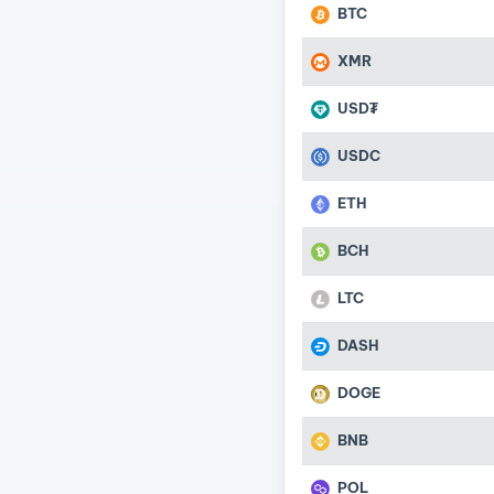
BTC
XMR
USD₮
USDC
ETH
BCH
LTC
DASH
DOGE
BNB
POL