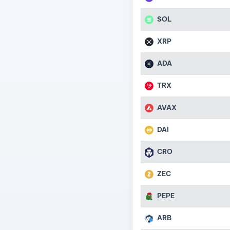
SOL
XRP
ADA
TRX
AVAX
DAI
CRO
ZEC
PEPE
ARB