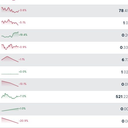
78
-3.6%
.4
1
-5.1%
.
0
+19.4%
.
0
-0.9%
.3
6
-1.1%
.
1
+0.0%
.0
0
-13.1%
.0
521
+7.0%
.2
0
+1.0%
.0
0
-20.9%
.