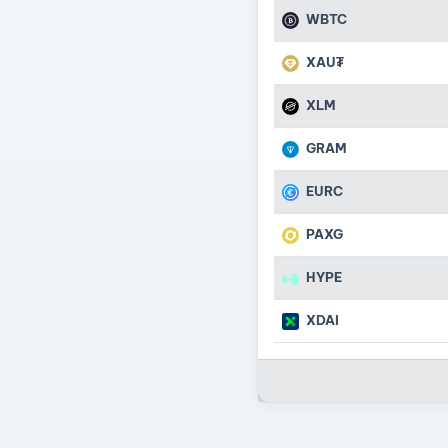
WBTC
XAU₮
XLM
GRAM
EURC
PAXG
HYPE
XDAI