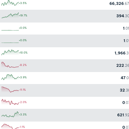
66,326
+3.5%
.6
394
+19.7%
.3
1
+0.0%
.0
1
+0.0%
.
1,966
+10.0%
.
222
-8.2%
.2
47
+3.9%
.
32
-11.1%
.3
0
-2.0%
.0
621
+3.3%
.9
0
-1.1%
.0