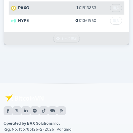
PAXG
1
.01913363
購入
HYPE
0
.01361960
購入
すべて表示
Operated by BVX Solutions Inc.
Reg. No. 155785126-2-2026 · Panama