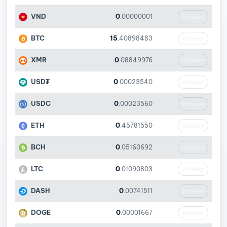
VND
0
.00000001
Acheter
BTC
15
.40898483
Acheter
XMR
0
.08849976
Acheter
USD₮
0
.00023540
Acheter
USDC
0
.00023560
Acheter
ETH
0
.45781550
Acheter
BCH
0
.05160692
Acheter
LTC
0
.01090803
Acheter
DASH
0
.00741511
Acheter
DOGE
0
.00001667
Acheter