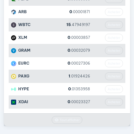
ARB
0
.00001871
Acheter
WBTC
15
.47949197
Acheter
XLM
0
.00003857
Acheter
GRAM
0
.00032079
Acheter
EURC
0
.00027306
Acheter
PAXG
1
.01924426
Acheter
HYPE
0
.01353958
Acheter
XDAI
0
.00023327
Acheter
Tout afficher