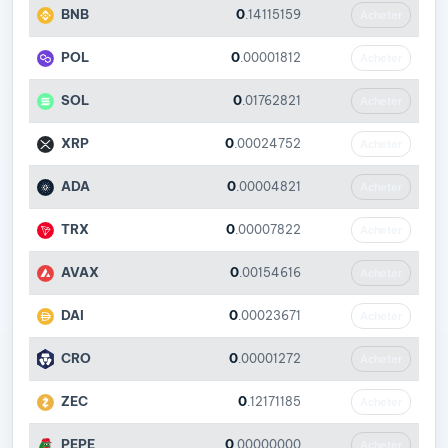
BNB
0
.14115159
Acheter
POL
0
.00001812
Acheter
SOL
0
.01762821
Acheter
XRP
0
.00024752
Acheter
ADA
0
.00004821
Acheter
TRX
0
.00007822
Acheter
AVAX
0
.00154616
Acheter
DAI
0
.00023671
Acheter
CRO
0
.00001272
Acheter
ZEC
0
.12171185
Acheter
PEPE
0
.00000000
Acheter