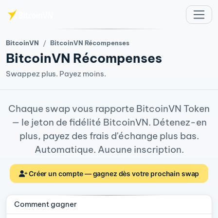
Aller au contenu principal
BitcoinVN
BitcoinVN Récompenses
BitcoinVN Récompenses
Swappez plus. Payez moins.
Chaque swap vous rapporte BitcoinVN Token
— le jeton de fidélité BitcoinVN. Détenez-en
plus, payez des frais d'échange plus bas.
Automatique. Aucune inscription.
Créer un compte — gagnez dès votre prochain swap
Comment gagner