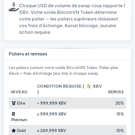
Chaque USD de volume de swap vous rapporte 1
XBV. Votre solde BitcoinVN Token détermine
votre palier — les paliers supérieurs réduisent
vos frais d'échange. Aucun blocage, aucune
action requise.
Paliers et remises
Les paliers suivent votre solde BitcoinVN Token. Palier plus
élevé = frais d'échange plus bas à chaque swap.
CONDITION REQUISE (
XBV
NIVEAU
)
REMISE
Elite
>
999,999 XBV
20%
≤
999,999 XBV
15%
Platinum
Gold
≤
249,999 XBV
10%