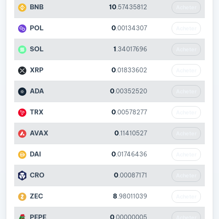
BNB
10
.57435812
Acheter
POL
0
.00134307
Acheter
SOL
1
.34017696
Acheter
XRP
0
.01833602
Acheter
ADA
0
.00352520
Acheter
TRX
0
.00578277
Acheter
AVAX
0
.11410527
Acheter
DAI
0
.01746436
Acheter
CRO
0
.00087171
Acheter
ZEC
8
.98011039
Acheter
PEPE
0
.00000005
Acheter