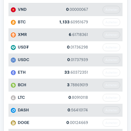
VND
0
.00000067
Acheter
BTC
1,133
.60951679
Acheter
XMR
6
.61718361
Acheter
USD₮
0
.01736298
Acheter
USDC
0
.01737939
Acheter
ETH
33
.60372351
Acheter
BCH
3
.78869019
Acheter
LTC
0
.80910118
Acheter
DASH
0
.56410174
Acheter
DOGE
0
.00124669
Acheter