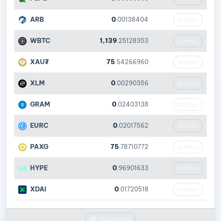
ARB
0
.00138404
Acheter
WBTC
1,139
.25128353
Acheter
XAU₮
75
.54266960
Acheter
XLM
0
.00290356
Acheter
GRAM
0
.02403138
Acheter
EURC
0
.02017562
Acheter
PAXG
75
.78710772
Acheter
HYPE
0
.96901633
Acheter
XDAI
0
.01720518
Acheter
Tout afficher