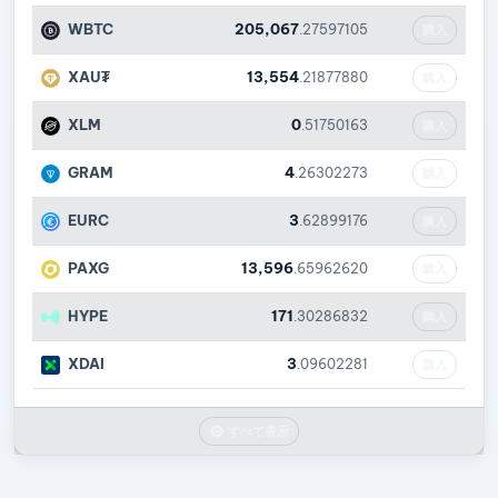
WBTC
205,067
.27597105
購入
XAU₮
13,554
.21877880
購入
XLM
0
.51750163
購入
GRAM
4
.26302273
購入
EURC
3
.62899176
購入
PAXG
13,596
.65962620
購入
HYPE
171
.30286832
購入
XDAI
3
.09602281
購入
すべて表示