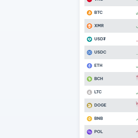
BTC
XMR
USD₮
USDC
ETH
BCH
LTC
DOGE
BNB
POL