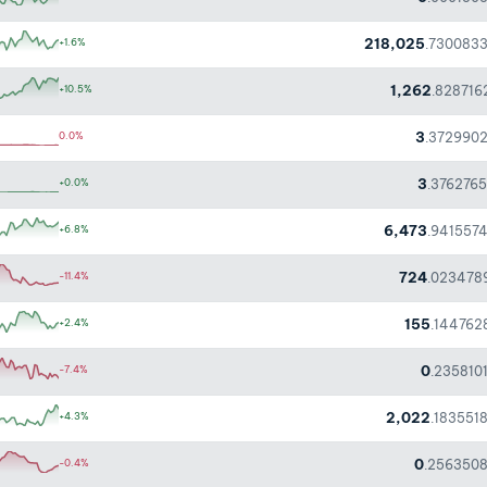
218,025
+1.6%
.730083
1,262
+10.5%
.828716
3
0.0%
.372990
3
+0.0%
.376276
6,473
+6.8%
.941557
724
-11.4%
.023478
155
+2.4%
.144762
0
-7.4%
.235810
2,022
+4.3%
.183551
0
-0.4%
.256350