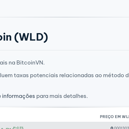
oin (WLD)
ais na BitcoinVN.
luem taxas potenciais relacionadas ao método de
e informações
para mais detalhes.
PREÇO EM WL
0
+0.5%
.000130