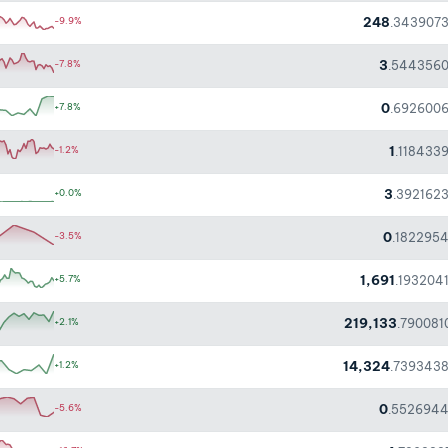
248
-9.9%
.343907
3
-7.8%
.544356
0
+7.8%
.692600
1
-1.2%
.118433
3
+0.0%
.392162
0
-3.5%
.182295
1,691
+5.7%
.193204
219,133
+2.1%
.790081
14,324
+1.2%
.739343
0
-5.6%
.552694