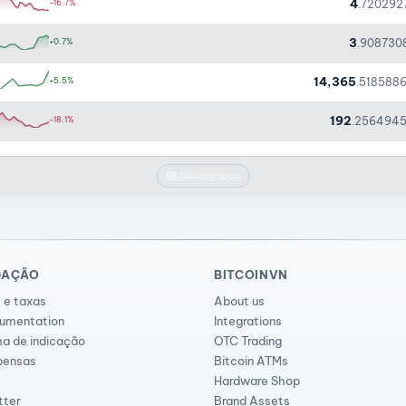
4
-16.7%
.720292
3
+0.7%
.908730
14,365
+5.5%
.518588
192
-18.1%
.256494
Mostrar tudo
GAÇÃO
BITCOINVN
 e taxas
About us
cumentation
Integrations
a de indicação
OTC Trading
ensas
Bitcoin ATMs
Hardware Shop
tter
Brand Assets