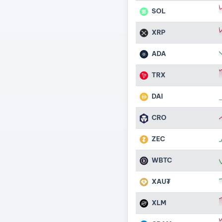
SOL
XRP
ADA
TRX
DAI
CRO
ZEC
WBTC
XAU₮
XLM