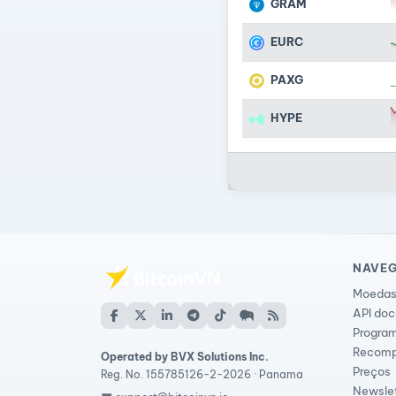
GRAM
EURC
PAXG
HYPE
NAVE
Moedas
API do
Program
Recomp
Operated by BVX Solutions Inc.
Preços
Reg. No. 155785126-2-2026 · Panama
Newsle