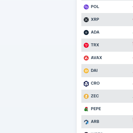
POL
XRP
ADA
TRX
AVAX
DAI
CRO
ZEC
PEPE
ARB