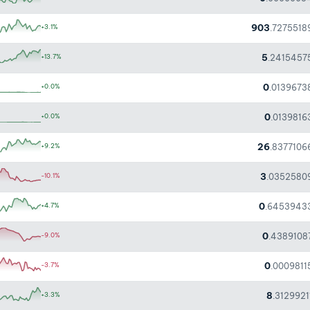
903
+3.1%
.7275518
5
+13.7%
.2415457
0
+0.0%
.0139673
0
+0.0%
.0139816
26
+9.2%
.8377106
3
-10.1%
.0352580
0
+4.7%
.6453943
0
-9.0%
.4389108
0
-3.7%
.0009811
8
+3.3%
.3129921