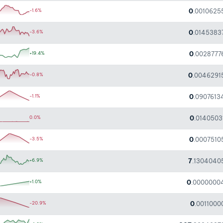
0
-1.6%
.0010625
0
-3.6%
.0145383
0
+19.4%
.0028777
0
-0.8%
.0046291
0
-1.1%
.0907613
0
0.0%
.0140503
0
-3.5%
.0007510
7
+6.9%
.1304040
0
+1.0%
.0000000
0
-20.9%
.0011000