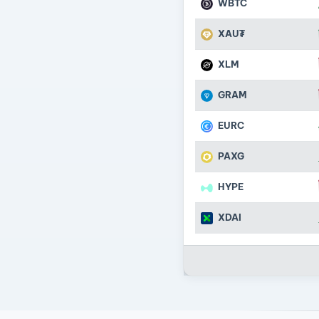
WBTC
XAU₮
XLM
GRAM
EURC
PAXG
HYPE
XDAI