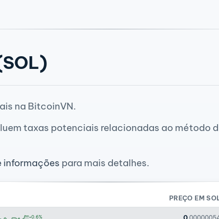
(SOL)
ais na BitcoinVN.
luem taxas potenciais relacionadas ao método de
e informações
para mais detalhes.
PREÇO EM SO
0
+0.6%
.0000005