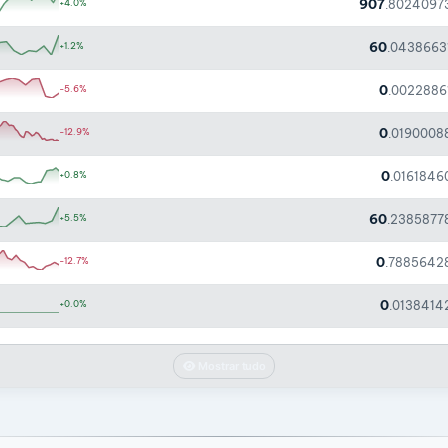
907
+4.0%
.8024097
60
+1.2%
.0438663
0
-5.6%
.0022886
0
-12.9%
.0190008
0
+0.8%
.0161846
60
+5.5%
.2385877
0
-12.7%
.7885642
0
+0.0%
.0138414
Mostrar tudo