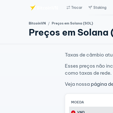
Trocar
Staking
Ir para o conteúdo principal
BitcoinVN
Preços em Solana (SOL)
Preços em Solana 
Taxas de câmbio atu
Esses preços não inc
como taxas de rede.
Veja nossa
página d
MOEDA
VND