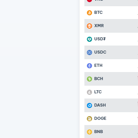
BTC
XMR
USD₮
USDC
ETH
BCH
LTC
DASH
DOGE
BNB