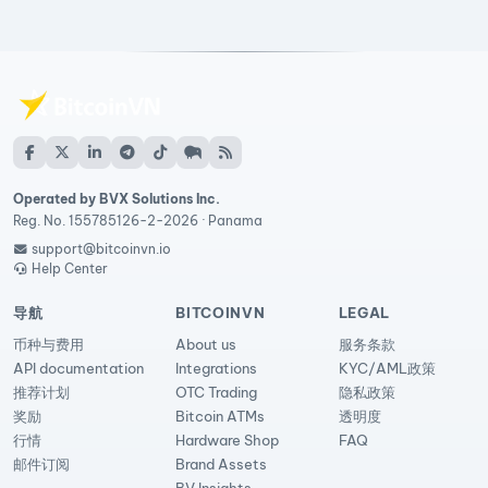
Operated by BVX Solutions Inc.
Reg. No. 155785126-2-2026 · Panama
support@bitcoinvn.io
Help Center
导航
BITCOINVN
LEGAL
币种与费用
About us
服务条款
API documentation
Integrations
KYC/AML政策
推荐计划
OTC Trading
隐私政策
奖励
Bitcoin ATMs
透明度
行情
Hardware Shop
FAQ
邮件订阅
Brand Assets