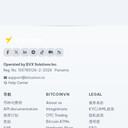
Operated by BVX Solutions Inc.
Reg. No. 155785126-2-2026 · Panama
support@bitcoinvn.io
Help Center
导航
BITCOINVN
LEGAL
币种与费用
About us
服务条款
API documentation
Integrations
KYC/AML政策
推荐计划
OTC Trading
隐私政策
奖励
Bitcoin ATMs
透明度
行情
Hardware Shop
FAQ