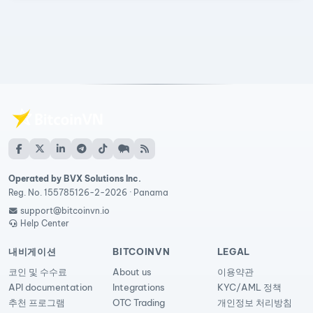
Operated by BVX Solutions Inc.
Reg. No. 155785126-2-2026 · Panama
support@bitcoinvn.io
Help Center
내비게이션
BITCOINVN
LEGAL
코인 및 수수료
About us
이용약관
API documentation
Integrations
KYC/AML 정책
추천 프로그램
OTC Trading
개인정보 처리방침