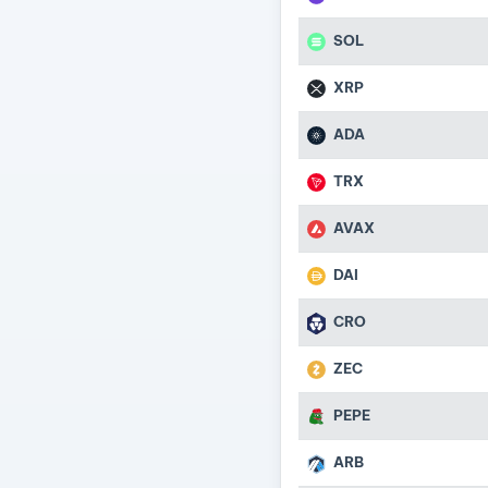
SOL
XRP
ADA
TRX
AVAX
DAI
CRO
ZEC
PEPE
ARB