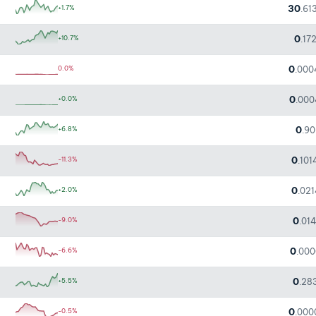
30
+1.7%
.61
0
+10.7%
.17
0
0.0%
.000
0
+0.0%
.00
0
+6.8%
.90
0
-11.3%
.10
0
+2.0%
.02
0
-9.0%
.01
0
-6.6%
.00
0
+5.5%
.28
0
-0.5%
.000