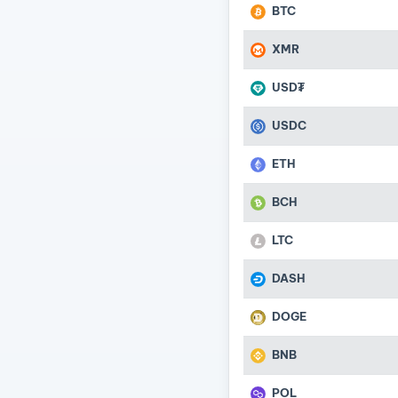
BTC
XMR
USD₮
USDC
ETH
BCH
LTC
DASH
DOGE
BNB
POL