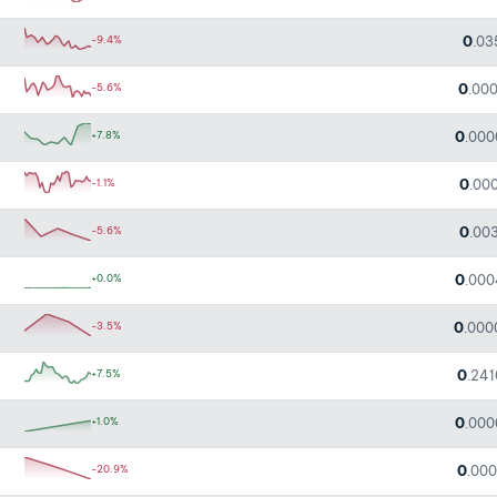
0
-9.4%
.03
0
-5.6%
.00
0
+7.8%
.00
0
-1.1%
.00
0
-5.6%
.00
0
+0.0%
.00
0
-3.5%
.000
0
+7.5%
.24
0
+1.0%
.00
0
-20.9%
.00