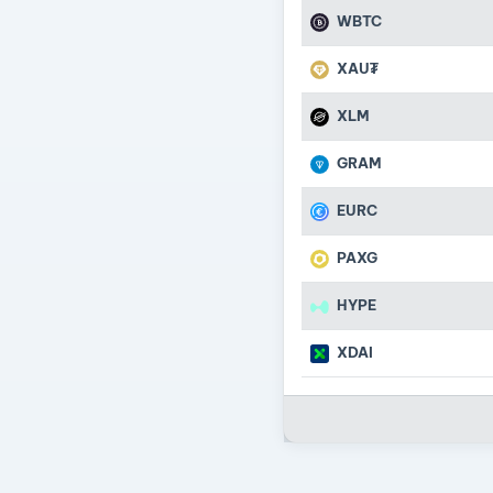
WBTC
XAU₮
XLM
GRAM
EURC
PAXG
HYPE
XDAI