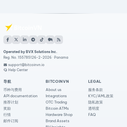
Operated by BVX Solutions Inc.
Reg. No. 155785126-2-2026 · Panama
support@bitcoinvn.io
Help Center
导航
BITCOINVN
LEGAL
币种与费用
About us
服务条款
API documentation
Integrations
KYC/AML政策
推荐计划
OTC Trading
隐私政策
奖励
Bitcoin ATMs
透明度
行情
Hardware Shop
FAQ
邮件订阅
Brand Assets