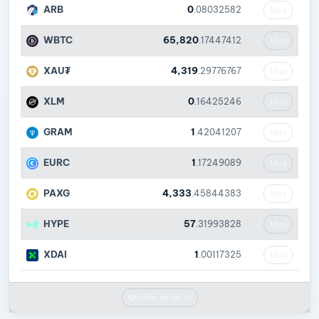
ARB
0
.08032582
Mua
WBTC
65,820
.17447412
Mua
XAU₮
4,319
.29776767
Mua
XLM
0
.16425246
Mua
GRAM
1
.42041207
Mua
EURC
1
.17249089
Mua
PAXG
4,333
.45844383
Mua
HYPE
57
.31993828
Mua
XDAI
1
.00117325
Mua
Hiển thị tất cả