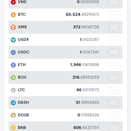
VND
0
.00003905
Mua
BTC
65,524
.48291673
Mua
XMR
372
.96165738
Mua
USD₮
1
.01021287
Mua
USDC
1
.01147397
Mua
ETH
1,946
.10610898
Mua
BCH
216
.68582559
Mua
LTC
46
.50139172
Mua
DASH
31
.18904865
Mua
DOGE
0
.07058326
Mua
BNB
606
.84207311
Mua