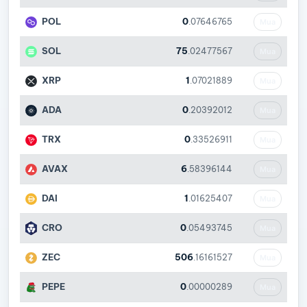
POL
0
.07646765
Mua
SOL
75
.02477567
Mua
XRP
1
.07021889
Mua
ADA
0
.20392012
Mua
TRX
0
.33526911
Mua
AVAX
6
.58396144
Mua
DAI
1
.01625407
Mua
CRO
0
.05493745
Mua
ZEC
506
.16161527
Mua
PEPE
0
.00000289
Mua