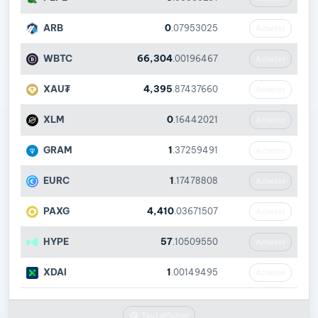
ARB
0
.07953025
Acheter
WBTC
66,304
.00196467
Acheter
XAU₮
4,395
.87437660
Acheter
XLM
0
.16442021
Acheter
GRAM
1
.37259491
Acheter
EURC
1
.17478808
Acheter
PAXG
4,410
.03671507
Acheter
HYPE
57
.10509550
Acheter
XDAI
1
.00149495
Acheter
Tout afficher