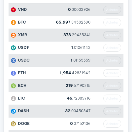
VND
0
.00003906
Acheter
BTC
65,997
.34582590
Acheter
XMR
378
.29435341
Acheter
USD₮
1
.01061143
Acheter
USDC
1
.01155559
Acheter
ETH
1,954
.42831942
Acheter
BCH
219
.57190315
Acheter
LTC
46
.72389716
Acheter
DASH
32
.00450847
Acheter
DOGE
0
.07152136
Acheter