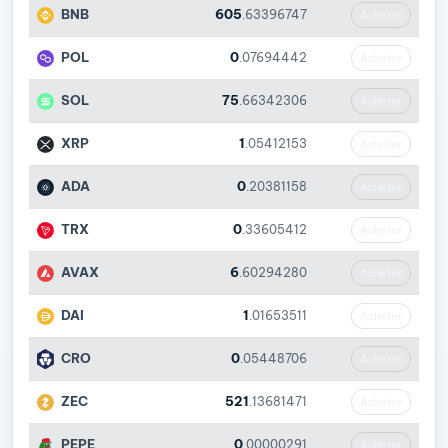
BNB
605
.63396747
Acheter
POL
0
.07694442
Acheter
SOL
75
.66342306
Acheter
XRP
1
.05412153
Acheter
ADA
0
.20381158
Acheter
TRX
0
.33605412
Acheter
AVAX
6
.60294280
Acheter
DAI
1
.01653511
Acheter
CRO
0
.05448706
Acheter
ZEC
521
.13681471
Acheter
PEPE
0
.00000291
Acheter