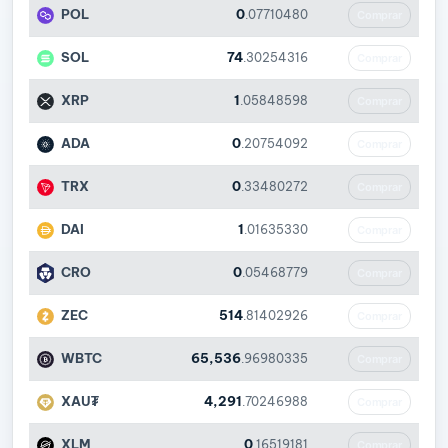
POL
0
.07710480
Comprar
SOL
74
.30254316
Comprar
XRP
1
.05848598
Comprar
ADA
0
.20754092
Comprar
TRX
0
.33480272
Comprar
DAI
1
.01635330
Comprar
CRO
0
.05468779
Comprar
ZEC
514
.81402926
Comprar
WBTC
65,536
.96980335
Comprar
XAU₮
4,291
.70246988
Comprar
XLM
0
.16519181
Comprar