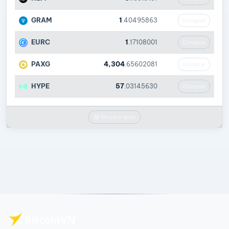
GRAM
1
.40495863
Comprar
EURC
1
.17108001
Comprar
PAXG
4,304
.65602081
Comprar
HYPE
57
.03145630
Comprar
Mostrar todo