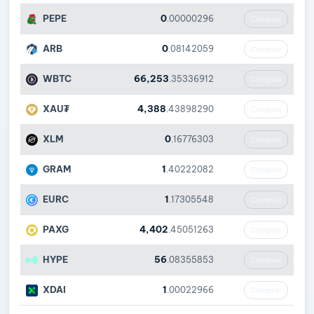
PEPE
0
.00000296
Comprar
ARB
0
.08142059
Comprar
WBTC
66,253
.35336912
Comprar
XAU₮
4,388
.43898290
Comprar
XLM
0
.16776303
Comprar
GRAM
1
.40222082
Comprar
EURC
1
.17305548
Comprar
PAXG
4,402
.45051263
Comprar
HYPE
56
.08355853
Comprar
XDAI
1
.00022966
Comprar