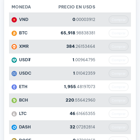
MONEDA
PRECIO EN USDS
VND
0
.00003912
Comprar
BTC
65,918
.98838381
Comprar
XMR
384
.26153464
Comprar
USD₮
1
.00964795
Comprar
USDC
1
.01042359
Comprar
ETH
1,955
.48197073
Comprar
BCH
220
.55642960
Comprar
LTC
46
.61665355
Comprar
DASH
32
.07282814
Comprar