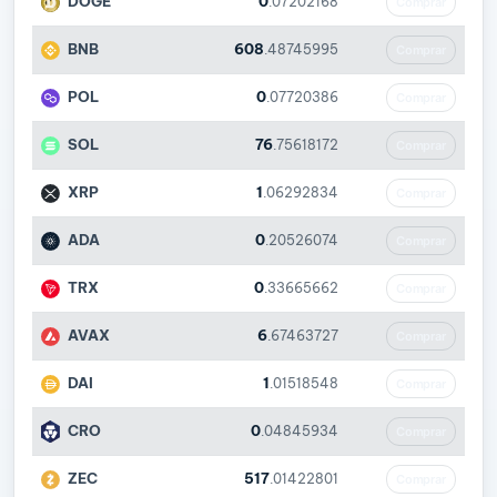
DOGE
0
.07202168
Comprar
BNB
608
.48745995
Comprar
POL
0
.07720386
Comprar
SOL
76
.75618172
Comprar
XRP
1
.06292834
Comprar
ADA
0
.20526074
Comprar
TRX
0
.33665662
Comprar
AVAX
6
.67463727
Comprar
DAI
1
.01518548
Comprar
CRO
0
.04845934
Comprar
ZEC
517
.01422801
Comprar