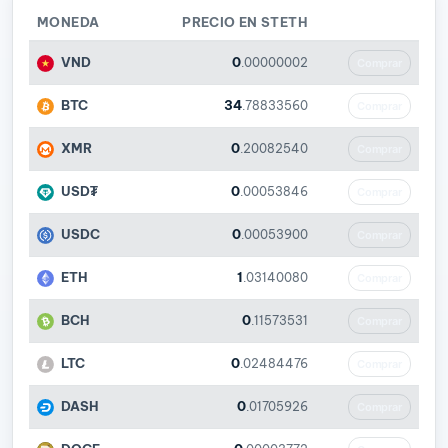
MONEDA
PRECIO EN STETH
VND
0
.00000002
Comprar
BTC
34
.78833560
Comprar
XMR
0
.20082540
Comprar
USD₮
0
.00053846
Comprar
USDC
0
.00053900
Comprar
ETH
1
.03140080
Comprar
BCH
0
.11573531
Comprar
LTC
0
.02484476
Comprar
DASH
0
.01705926
Comprar