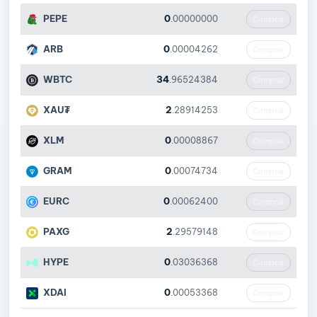
PEPE
0
.00000000
Comprar
ARB
0
.00004262
Comprar
WBTC
34
.96524384
Comprar
XAU₮
2
.28914253
Comprar
XLM
0
.00008867
Comprar
GRAM
0
.00074734
Comprar
EURC
0
.00062400
Comprar
PAXG
2
.29579148
Comprar
HYPE
0
.03036368
Comprar
XDAI
0
.00053368
Comprar