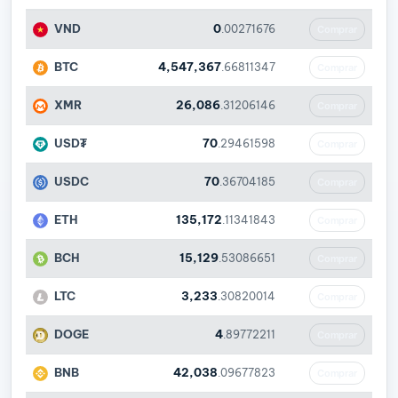
VND
0
.00271676
Comprar
BTC
4,547,367
.66811347
Comprar
XMR
26,086
.31206146
Comprar
USD₮
70
.29461598
Comprar
USDC
70
.36704185
Comprar
ETH
135,172
.11341843
Comprar
BCH
15,129
.53086651
Comprar
LTC
3,233
.30820014
Comprar
DOGE
4
.89772211
Comprar
BNB
42,038
.09677823
Comprar