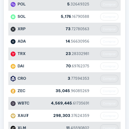
POL
5
.32649325
Comprar
SOL
5,176
.16790588
Comprar
XRP
73
.72780563
Comprar
ADA
14
.56630956
Comprar
TRX
23
.28332981
Comprar
DAI
70
.69762375
Comprar
CRO
3
.77594353
Comprar
ZEC
35,045
.96085269
Comprar
WBTC
4,569,445
.61735691
Comprar
XAU₮
298,303
.37624359
Comprar
XLM
11
.45590802
Comprar