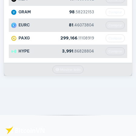
GRAM
98
.58232153
Comprar
EURC
81
.46073804
Comprar
PAXG
299,166
.11108919
Comprar
HYPE
3,991
.86828804
Comprar
Mostrar todo