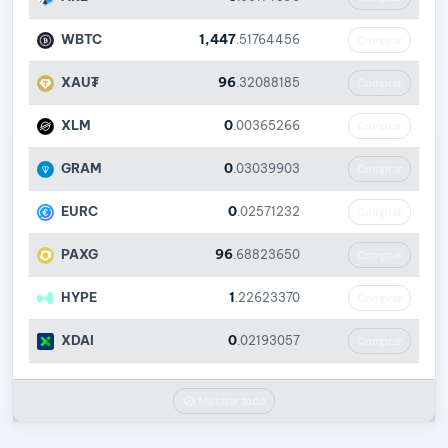
WBTC
1,447
.51764456
Comprar
XAU₮
96
.32088185
Comprar
XLM
0
.00365266
Comprar
GRAM
0
.03039903
Comprar
EURC
0
.02571232
Comprar
PAXG
96
.68823650
Comprar
HYPE
1
.22623370
Comprar
XDAI
0
.02193057
Comprar
Mostrar todo