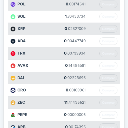
POL
0
.00174641
Comprar
SOL
1
.70433734
Comprar
XRP
0
.02327009
Comprar
ADA
0
.00447740
Comprar
TRX
0
.00739934
Comprar
AVAX
0
.14486581
Comprar
DAI
0
.02225696
Comprar
CRO
0
.00109961
Comprar
ZEC
11
.41436621
Comprar
PEPE
0
.00000006
Comprar
ARB
0
.00174396
Comprar