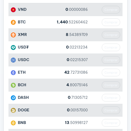
VND
0
.00000086
Comprar
BTC
1,440
.52260462
Comprar
XMR
8
.54389709
Comprar
USD₮
0
.02213234
Comprar
USDC
0
.02215307
Comprar
ETH
42
.72731086
Comprar
BCH
4
.80075146
Comprar
DASH
0
.71305712
Comprar
DOGE
0
.00157000
Comprar
BNB
13
.50998127
Comprar