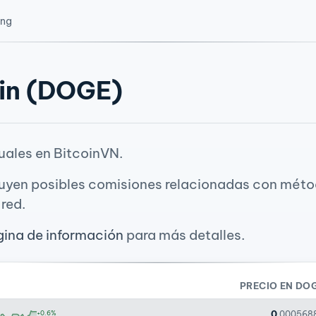
ing
in (DOGE)
uales en BitcoinVN.
luyen posibles comisiones relacionadas con méto
red.
ina de información
para más detalles.
PRECIO EN DO
0
+0.6%
.000568