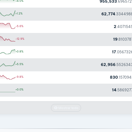
955,533
+4.0%
.696572
62,774
+1.2%
.334498
2
-5.6%
.407154
19
-12.9%
.810378
17
+0.8%
.056732
62,956
+5.5%
.552634
830
-9.8%
.157094
14
+0.0%
.586927
Mostrar todo