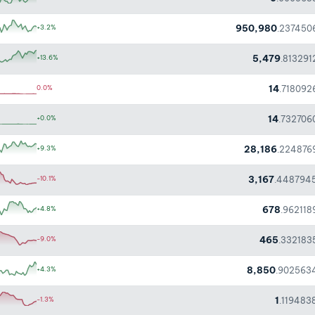
950,980
+3.2%
.237450
5,479
+13.6%
.813291
14
0.0%
.718092
14
+0.0%
.732706
28,186
+9.3%
.224876
3,167
-10.1%
.448794
678
+4.8%
.962118
465
-9.0%
.332183
8,850
+4.3%
.902563
1
-1.3%
.119483