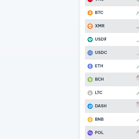
BTC
XMR
USD₮
USDC
ETH
BCH
LTC
DASH
BNB
POL