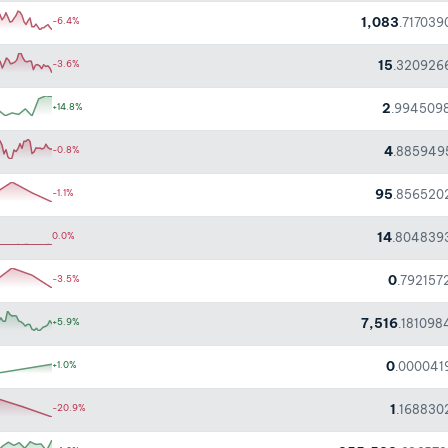
1,083
-6.4%
.717039
15
-3.6%
.320926
2
+14.8%
.994509
4
-0.8%
.885949
95
-1.1%
.856520
14
0.0%
.804839
0
-3.5%
.792157
7,516
+5.9%
.181098
0
+1.0%
.000041
1
-20.9%
.168830