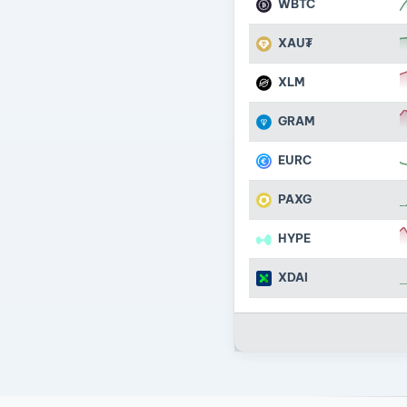
WBTC
XAU₮
XLM
GRAM
EURC
PAXG
HYPE
XDAI