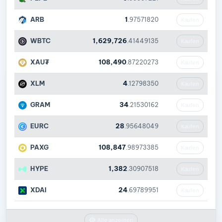
ARB
1
.97571820
Kaufen
WBTC
1,629,726
.41449135
Kaufen
XAU₮
108,490
.87220273
Kaufen
XLM
4
.12798350
Kaufen
GRAM
34
.21530162
Kaufen
EURC
28
.95648049
Kaufen
PAXG
108,847
.98973385
Kaufen
HYPE
1,382
.30907518
Kaufen
XDAI
24
.69789951
Kaufen
Alle anzeigen