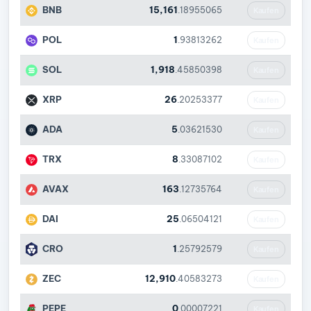
BNB
15,161
.18955065
Kaufen
POL
1
.93813262
Kaufen
SOL
1,918
.45850398
Kaufen
XRP
26
.20253377
Kaufen
ADA
5
.03621530
Kaufen
TRX
8
.33087102
Kaufen
AVAX
163
.12735764
Kaufen
DAI
25
.06504121
Kaufen
CRO
1
.25792579
Kaufen
ZEC
12,910
.40583273
Kaufen
PEPE
0
.00007221
Kaufen