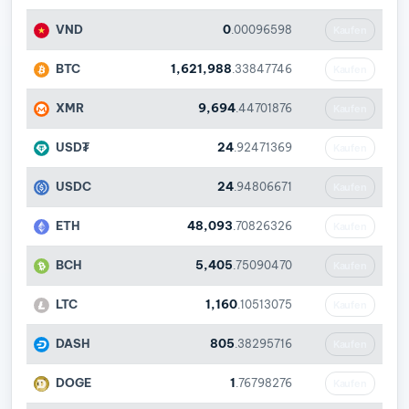
VND
0
.00096598
Kaufen
BTC
1,621,988
.33847746
Kaufen
XMR
9,694
.44701876
Kaufen
USD₮
24
.92471369
Kaufen
USDC
24
.94806671
Kaufen
ETH
48,093
.70826326
Kaufen
BCH
5,405
.75090470
Kaufen
LTC
1,160
.10513075
Kaufen
DASH
805
.38295716
Kaufen
DOGE
1
.76798276
Kaufen