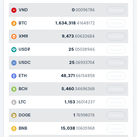
VND
0
.00096786
Comprar
BTC
1,634,318
.41648172
Comprar
XMR
9,473
.60632684
Comprar
USD₮
25
.05038946
Comprar
USDC
25
.06933704
Comprar
ETH
48,371
.66154858
Comprar
BCH
5,460
.34696368
Comprar
LTC
1,153
.36014237
Comprar
DOGE
1
.76998074
Comprar
BNB
15,038
.10605968
Comprar