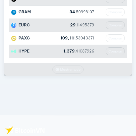
GRAM
34
.50998107
Comprar
EURC
29
.11495379
Comprar
PAXG
109,111
.53043371
Comprar
HYPE
1,379
.41087926
Comprar
Mostrar tudo