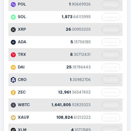
POL
1
.90649926
Comprar
SOL
1,873
.64113995
Comprar
XRP
26
.00953203
Comprar
ADA
5
.15756180
Comprar
TRX
8
.30712431
Comprar
DAI
25
.18786443
Comprar
CRO
1
.30982706
Comprar
ZEC
12,961
.36547452
Comprar
WBTC
1,641,805
.52825323
Comprar
XAU₮
108,824
.61212222
Comprar
XLM
4
.10717689
Comprar