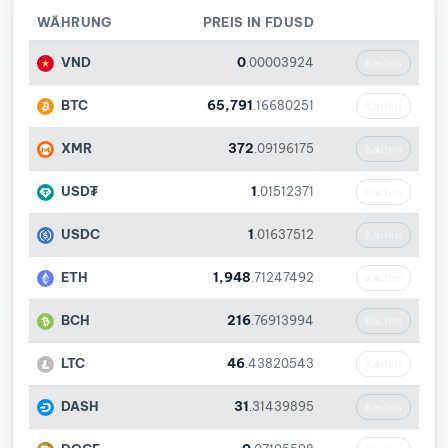
WÄHRUNG
PREIS IN FDUSD
VND
0
.00003924
Kaufen
BTC
65,791
.16680251
Kaufen
XMR
372
.09196175
Kaufen
USD₮
1
.01512371
Kaufen
USDC
1
.01637512
Kaufen
ETH
1,948
.71247492
Kaufen
BCH
216
.76913994
Kaufen
LTC
46
.43820543
Kaufen
DASH
31
.31439895
Kaufen