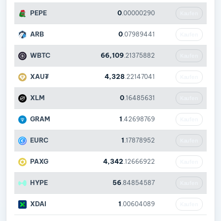
PEPE
0
.00000290
Kaufen
ARB
0
.07989441
Kaufen
WBTC
66,109
.21375882
Kaufen
XAU₮
4,328
.22147041
Kaufen
XLM
0
.16485631
Kaufen
GRAM
1
.42698769
Kaufen
EURC
1
.17878952
Kaufen
PAXG
4,342
.12666922
Kaufen
HYPE
56
.84854587
Kaufen
XDAI
1
.00604089
Kaufen