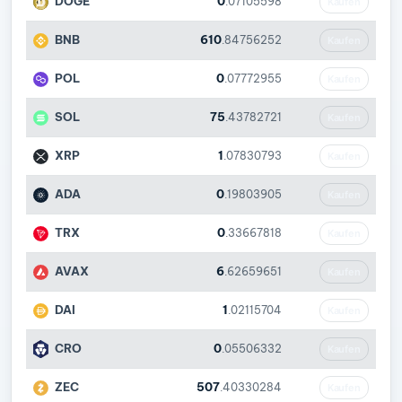
DOGE
0
.07105598
Kaufen
BNB
610
.84756252
Kaufen
POL
0
.07772955
Kaufen
SOL
75
.43782721
Kaufen
XRP
1
.07830793
Kaufen
ADA
0
.19803905
Kaufen
TRX
0
.33667818
Kaufen
AVAX
6
.62659651
Kaufen
DAI
1
.02115704
Kaufen
CRO
0
.05506332
Kaufen
ZEC
507
.40330284
Kaufen