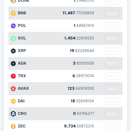
DOGE
1
.33662510
Kaufen
BNB
11,487
.77330855
Kaufen
POL
1
.48867415
Kaufen
SOL
1,454
.22615653
Kaufen
XRP
19
.82028648
Kaufen
ADA
3
.80155558
Kaufen
TRX
6
.28973074
Kaufen
AVAX
123
.66909395
Kaufen
DAI
18
.92609154
Kaufen
CRO
0
.93706377
Kaufen
ZEC
9,734
.50872215
Kaufen