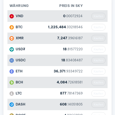
WÄHRUNG
PREIS IN SKY
VND
0
.00072924
Kaufen
BTC
1,225,484
.33218546
Kaufen
XMR
7,247
.39616187
Kaufen
USD₮
18
.81577220
Kaufen
USDC
18
.83408487
Kaufen
ETH
36,371
.93349722
Kaufen
BCH
4,084
.72618581
Kaufen
LTC
877
.78147369
Kaufen
DASH
608
.14051805
Kaufen