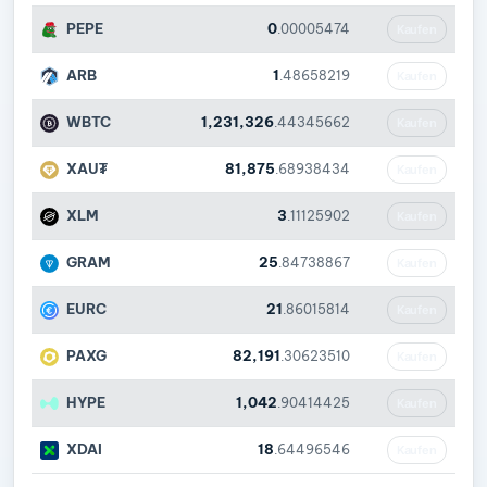
PEPE
0
.00005474
Kaufen
ARB
1
.48658219
Kaufen
WBTC
1,231,326
.44345662
Kaufen
XAU₮
81,875
.68938434
Kaufen
XLM
3
.11125902
Kaufen
GRAM
25
.84738867
Kaufen
EURC
21
.86015814
Kaufen
PAXG
82,191
.30623510
Kaufen
HYPE
1,042
.90414425
Kaufen
XDAI
18
.64496546
Kaufen