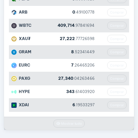
ARB
0
.49100778
Comprar
WBTC
409,714
.97841694
Comprar
XAU₮
27,222
.77726598
Comprar
GRAM
8
.52341449
Comprar
EURC
7
.26465206
Comprar
PAXG
27,340
.04263466
Comprar
HYPE
343
.61403920
Comprar
XDAI
6
.19533297
Comprar
Mostrar tudo