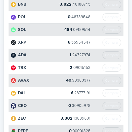
BNB
3,822
.48180745
Comprar
POL
0
.48789548
Comprar
SOL
484
.09189514
Comprar
XRP
6
.55964647
Comprar
ADA
1
.24727974
Comprar
TRX
2
.09015153
Comprar
AVAX
40
.93380377
Comprar
DAI
6
.28777191
Comprar
CRO
0
.30905978
Comprar
ZEC
3,302
.13889631
Comprar
PEPE
0
.00001825
Comprar