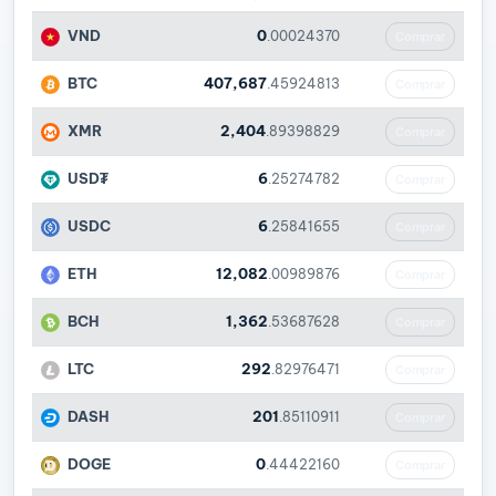
VND
0
.00024370
Comprar
BTC
407,687
.45924813
Comprar
XMR
2,404
.89398829
Comprar
USD₮
6
.25274782
Comprar
USDC
6
.25841655
Comprar
ETH
12,082
.00989876
Comprar
BCH
1,362
.53687628
Comprar
LTC
292
.82976471
Comprar
DASH
201
.85110911
Comprar
DOGE
0
.44422160
Comprar