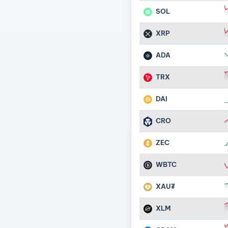
SOL
XRP
ADA
TRX
DAI
CRO
ZEC
WBTC
XAU₮
XLM