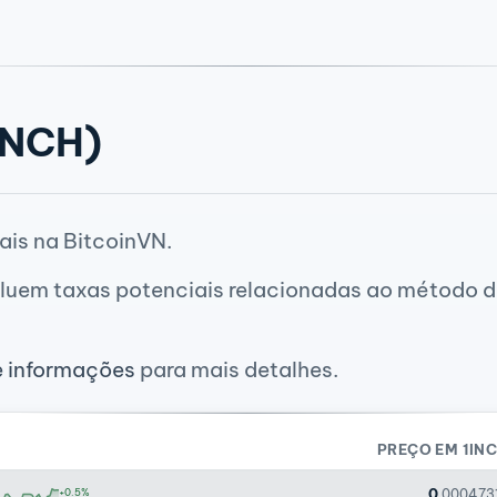
INCH)
ais na BitcoinVN.
luem taxas potenciais relacionadas ao método de
e informações
para mais detalhes.
PREÇO EM 1IN
0
+0.5%
.000473