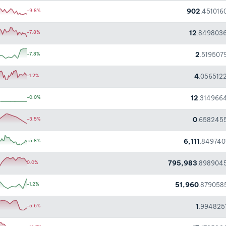
902
-9.8%
.451016
12
-7.8%
.849803
2
+7.8%
.519507
4
-1.2%
.056512
12
+0.0%
.314966
0
-3.5%
.658245
6,111
+5.8%
.849740
795,983
0.0%
.898904
51,960
+1.2%
.879058
1
-5.6%
.994825