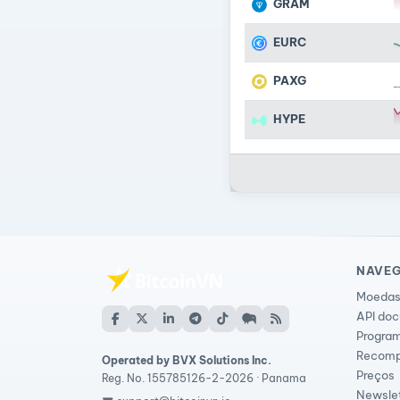
GRAM
EURC
PAXG
HYPE
NAVE
Moedas
API do
Program
Recomp
Operated by BVX Solutions Inc.
Preços
Reg. No. 155785126-2-2026 · Panama
Newsle