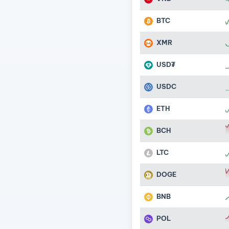
BTC
XMR
USD₮
USDC
ETH
BCH
LTC
DOGE
BNB
POL