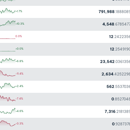
791,988
+1.7%
.188808
4,548
+10.3%
.678547
12
0.0%
.242235
12
+0.0%
.254919
23,542
+6.8%
.036135
2,634
-11.4%
.425229
562
+2.4%
.553703
0
-7.4%
.852704
7,316
+4.6%
.218138
0
-0.3%
.928737