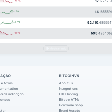
17
-16.7%
.172526
14
+1.0%
.185559
52,110
+5.5%
.485554
695
-18.1%
.496406
Mostrar tudo
GAÇÃO
BITCOINVN
 e taxas
About us
cumentation
Integrations
a de indicação
OTC Trading
ensas
Bitcoin ATMs
Hardware Shop
tter
Brand Assets