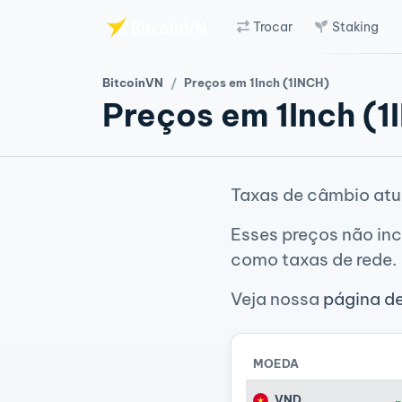
Trocar
Staking
Ir para o conteúdo principal
BitcoinVN
Preços em 1Inch (1INCH)
Preços em 1Inch (1
Taxas de câmbio atu
Esses preços não inc
como taxas de rede.
Veja nossa
página d
MOEDA
VND