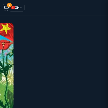
0
录
ZH