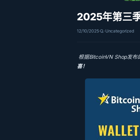
2025年第三
12/10/2025
·
Q.
·
Uncategorized
根据BitcoinVN Sho
喜！