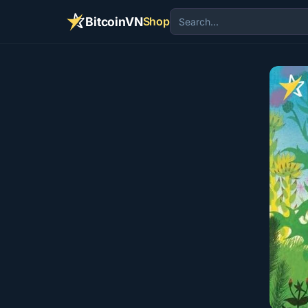
BitcoinVN
Shop