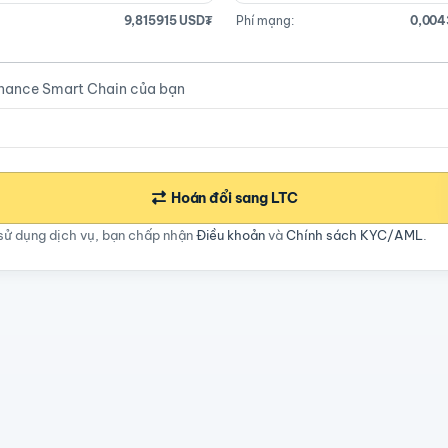
9,815915 USD₮
Phí mạng:
0,004
inance Smart Chain của bạn
Hoán đổi sang LTC
sử dụng dịch vụ, bạn chấp nhận
Điều khoản
và
Chính sách KYC/AML
.