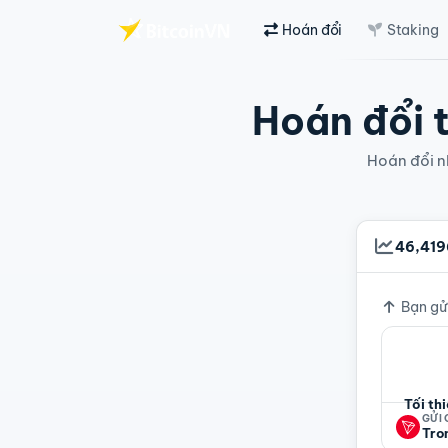
Hoán đổi
Staking
Chuyển đến nội dung chính
Hoán đổi t
Hoán đổi nh
46,41
Tỷ giá
Bạn gử
Tối th
GỬI
Tro