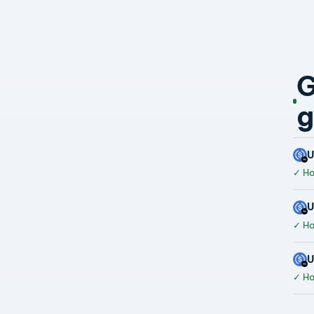
G
g
✓
Hoà
✓
Hoà
✓
Hoà