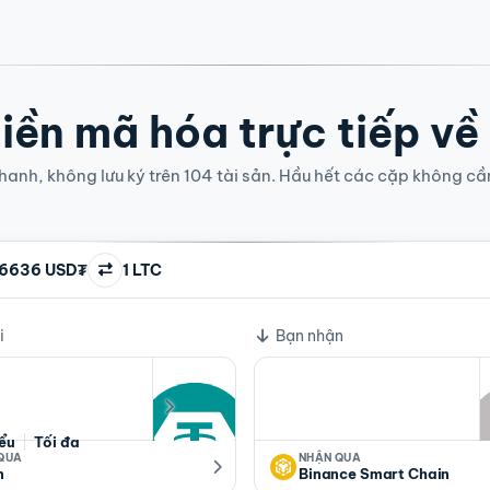
iền mã hóa trực tiếp về
anh, không lưu ký trên 104 tài sản. Hầu hết các cặp không cầ
96636 USD₮
1 LTC
i
Bạn nhận
iểu
Tối đa
 QUA
NHẬN QUA
n
Binance Smart Chain