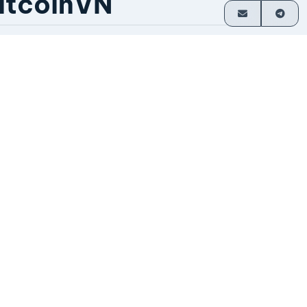
itcoinVN
ầu hết giao dịch không cần tài khoản
hanh toán trực tiếp về ví
oạt động từ năm 2014
o nhà sáng lập vận hành