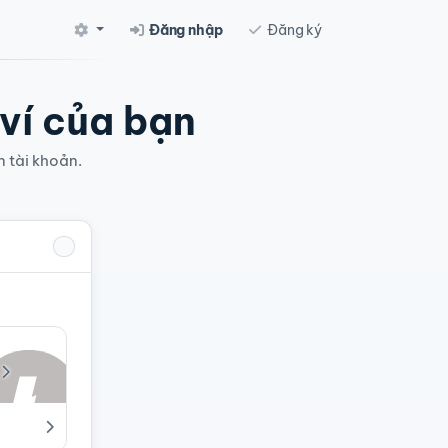
Đăng nhập
Đăng ký
 ví của bạn
n tài khoản.