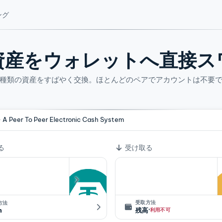
ング
資産をウォレットへ直接ス
4 種類の資産をすばやく交換。ほとんどのペアでアカウントは不要
- A Peer To Peer Electronic Cash System
ート
る
受け取る
受取方法
方法
·
n
残高
利用不可