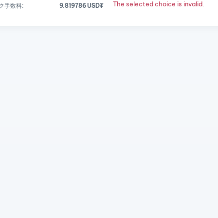
The selected choice is invalid.
ク手数料:
9.819786 USD₮