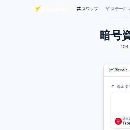
スワップ
ステーキ
メインコンテンツへスキップ
暗号
10
Bitcoin 
為替レ
送金す
送信
Tro