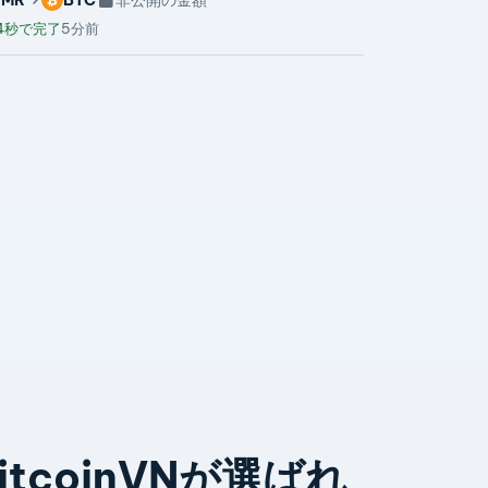
4秒で完了
5分前
itcoinVNが選ばれ