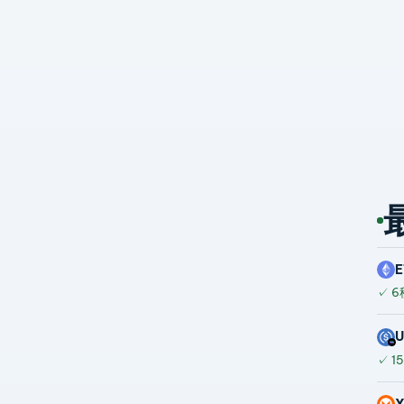
E
✓
6
✓
1