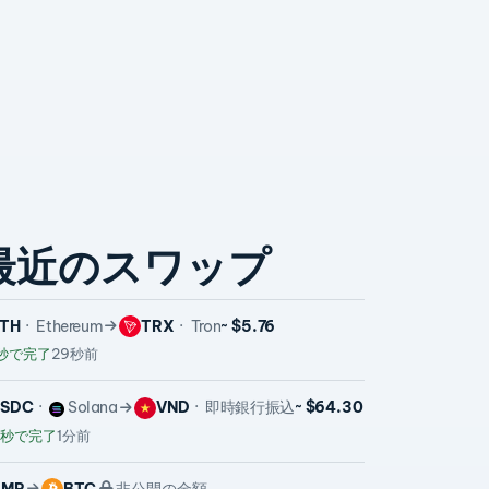
最近のスワップ
TH
Ethereum
TRX
Tron
~ $5.76
秒で完了
29秒前
USDC
Solana
VND
即時銀行振込
~ $64.30
5秒で完了
1分前
XMR
BTC
非公開の金額