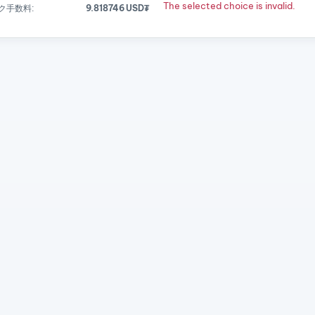
The selected choice is invalid.
ク手数料:
9.818746 USD₮