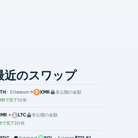
最近のスワップ
TH
Ethereum
XMR
非公開の金額
3秒で完了
1分前
XMR
LTC
非公開の金額
秒で完了
2分前
USDC
Solana
SOL
Solana
~ $721.61