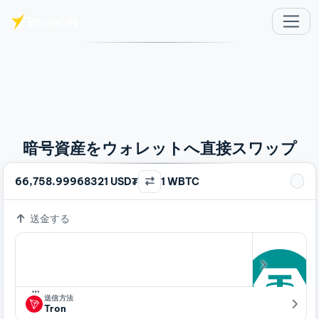
メインコンテンツへスキップ
暗号資産をウォレットへ直接スワップ
66,758.99968321 USD₮
1 WBTC
送金する
…
送信方法
Tron