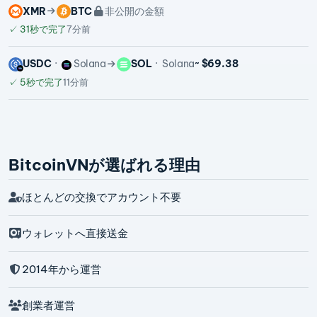
XMR
BTC
非公開の金額
✓
31秒で完了
7分前
USDC
Solana
SOL
Solana
~ $69.38
✓
5秒で完了
11分前
BitcoinVNが選ばれる理由
ほとんどの交換でアカウント不要
ウォレットへ直接送金
2014年から運営
創業者運営