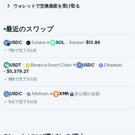
ウォレットで交換資産を受け取る
3
最近のスワップ
USDC
Solana
SOL
Solana
~ $13.86
✓
7秒で完了
2分前
USDT
Binance Smart Chain
USDC
Ethereum
~ $5,379.27
✓
8秒で完了
3分前
USDC
Arbitrum
XMR
非公開の金額
✓
5分で完了
5分前