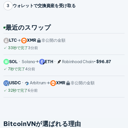
ウォレットで交換資産を受け取る
3
最近のスワップ
LTC
XMR
非公開の金額
✓
33秒で完了
3分前
SOL
Solana
ETH
Robinhood Chain
~ $96.87
✓
7秒で完了
4分前
USDC
Arbitrum
XMR
非公開の金額
✓
32秒で完了
6分前
BitcoinVNが選ばれる理由