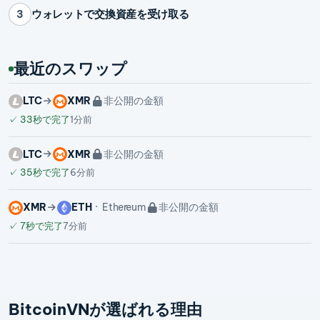
ウォレットで交換資産を受け取る
3
最近のスワップ
LTC
XMR
非公開の金額
✓
33秒で完了
1分前
LTC
XMR
非公開の金額
✓
35秒で完了
6分前
XMR
ETH
Ethereum
非公開の金額
✓
7秒で完了
7分前
BitcoinVNが選ばれる理由