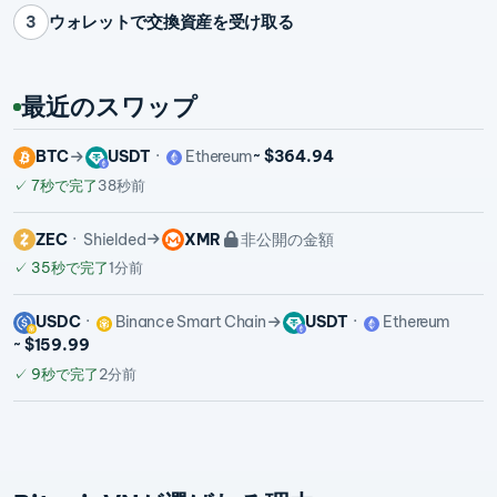
ウォレットで交換資産を受け取る
3
最近のスワップ
BTC
USDT
Ethereum
~ $364.94
✓
7秒で完了
38秒前
ZEC
Shielded
XMR
非公開の金額
✓
35秒で完了
1分前
USDC
Binance Smart Chain
USDT
Ethereum
~ $159.99
✓
9秒で完了
2分前