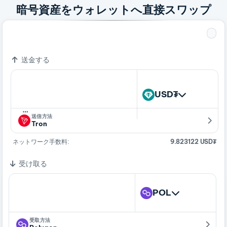
暗号資産をウォレットへ直接スワップ
0.07665418 USD₮
1 POL
送金する
USD₮
…
送信方法
Tron
ネットワーク手数料:
9.823122 USD₮
受け取る
POL
受取方法