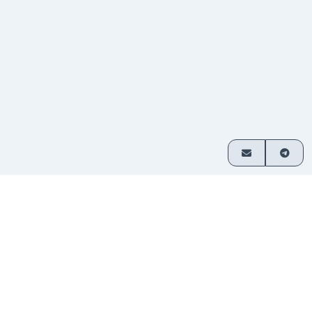
ご利用方法
3つの簡単なステップで暗号資産を交換
通貨ペア
交換したい資産を選び、金額を入
1
を選択
力してください。
入金を
表示されたアドレスに送金してくだ
2
送信
さい。登録不要です。
資金を
交換された暗号資産はお客様のウ
3