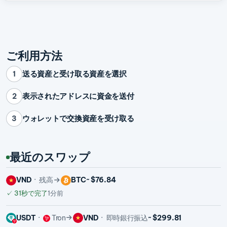
ご利用方法
送る資産と受け取る資産を選択
1
表示されたアドレスに資金を送付
2
ウォレットで交換資産を受け取る
3
最近のスワップ
VND
残高
BTC
~ $76.84
✓
31秒で完了
1分前
USDT
Tron
VND
即時銀行振込
~ $299.81