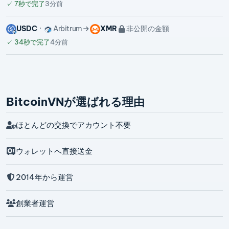
✓
7秒で完了
3分前
USDC
Arbitrum
XMR
非公開の金額
✓
34秒で完了
4分前
BitcoinVNが選ばれる理由
ほとんどの交換でアカウント不要
ウォレットへ直接送金
2014年から運営
創業者運営