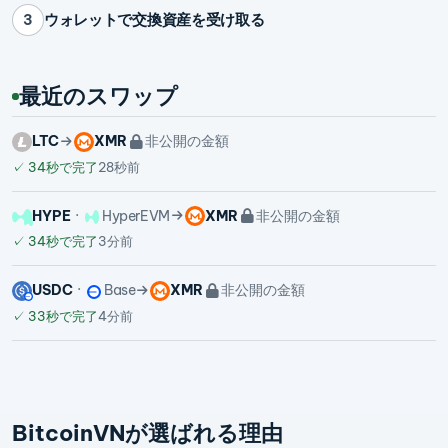
ウォレットで交換資産を受け取る
3
最近のスワップ
LTC
XMR
非公開の金額
✓
34秒で完了
28秒前
HYPE
HyperEVM
XMR
非公開の金額
✓
34秒で完了
3分前
USDC
Base
XMR
非公開の金額
✓
33秒で完了
4分前
BitcoinVNが選ばれる理由