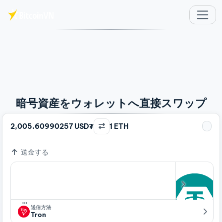
メインコンテンツへスキップ
暗号資産をウォレットへ直接スワップ
2,005.60990257 USD₮
1 ETH
送金する
…
送信方法
Tron