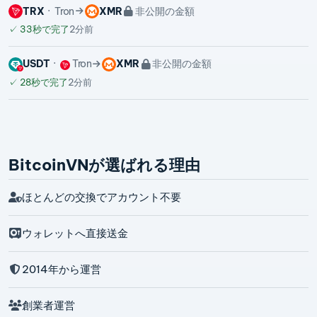
TRX
Tron
XMR
非公開の金額
✓
33秒で完了
2分前
USDT
Tron
XMR
非公開の金額
✓
28秒で完了
2分前
BitcoinVNが選ばれる理由
ほとんどの交換でアカウント不要
ウォレットへ直接送金
2014年から運営
創業者運営