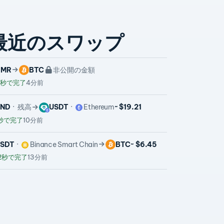
最近のスワップ
XMR
BTC
非公開の金額
1秒で完了
4分前
VND
残高
USDT
Ethereum
~ $19.21
秒で完了
10分前
SDT
Binance Smart Chain
BTC
~ $6.45
2秒で完了
13分前