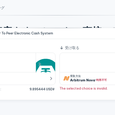
ング
資産をウォレットへ直接ス
er To Peer Electronic Cash System
4 種類の資産をすばやく交換。ほとんどのペアでアカウントは不要
受け取る
受取方法
·
Arbitrum Nova
利用不可
The selected choice is invalid.
:
9.895444 USD₮