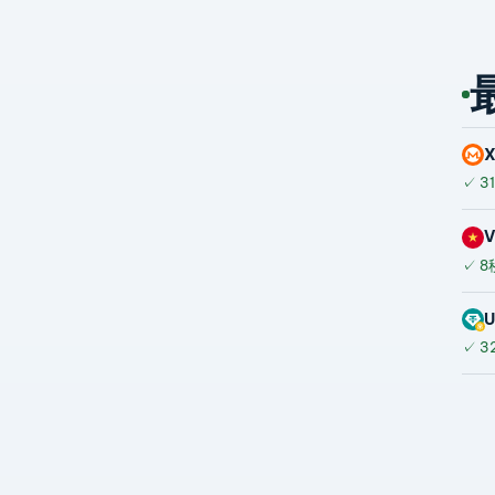
✓
3
✓
8
U
✓
3