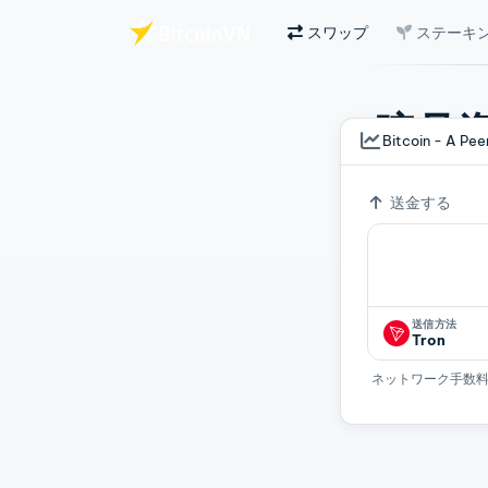
スワップ
ステーキ
メインコンテンツへスキップ
暗号
Bitcoin - A Pe
為替レート
10
送金する
送信方法
Tron
ネットワーク手数料