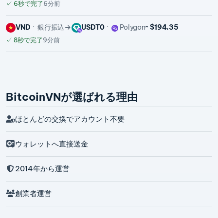
✓
6秒で完了
6分前
VND
銀行振込
USDT0
Polygon
~ $194.35
✓
8秒で完了
9分前
BitcoinVNが選ばれる理由
ほとんどの交換でアカウント不要
ウォレットへ直接送金
2014年から運営
創業者運営