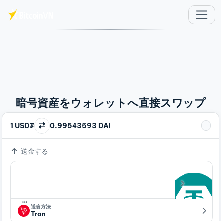
メインコンテンツへスキップ
暗号資産をウォレットへ直接スワップ
1 USD₮
0.99543593 DAI
送金する
…
送信方法
Tron