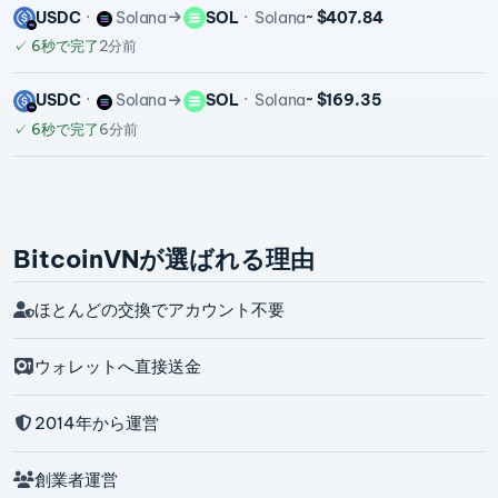
USDC
Solana
SOL
Solana
~ $407.84
✓
6秒で完了
2分前
USDC
Solana
SOL
Solana
~ $169.35
✓
6秒で完了
6分前
BitcoinVNが選ばれる理由
ほとんどの交換でアカウント不要
ウォレットへ直接送金
2014年から運営
創業者運営