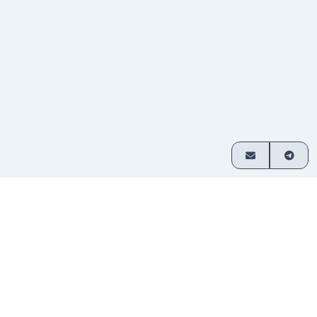
ご利用方法
3つの簡単なステップで暗号資産を交換
通貨ペア
交換したい資産を選び、金額を入
1
を選択
力してください。
入金を
表示されたアドレスに送金してくだ
2
送信
さい。登録不要です。
資金を
交換された暗号資産はお客様のウ
3