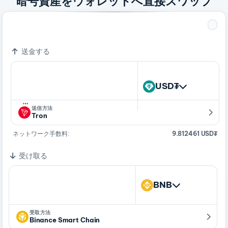
暗号資産をウォレットへ直接スワップ
604.05806201 USD₮
1 BNB
送金する
USD₮
…
送信方法
Tron
ネットワーク手数料:
9.812461 USD₮
受け取る
BNB
受取方法
Binance Smart Chain