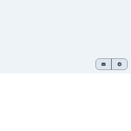
ご利用方法
3つの簡単なステップで暗号資産を交換
通貨ペア
交換したい資産を選び、金額を入
1
を選択
力してください。
入金を
表示されたアドレスに送金してくだ
2
送信
さい。登録不要です。
資金を
交換された暗号資産はお客様のウ
3