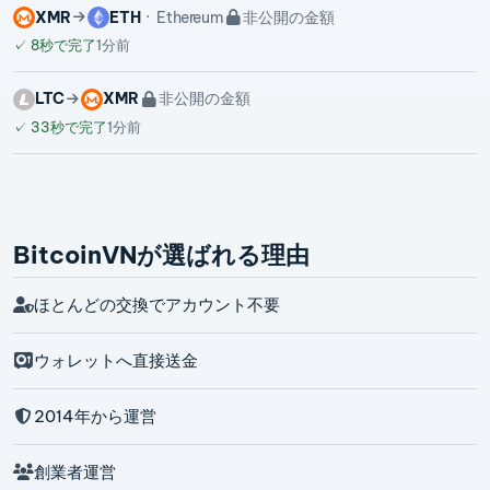
XMR
ETH
Ethereum
非公開の金額
✓
8秒で完了
1分前
LTC
XMR
非公開の金額
✓
33秒で完了
1分前
BitcoinVNが選ばれる理由
ほとんどの交換でアカウント不要
ウォレットへ直接送金
2014年から運営
創業者運営