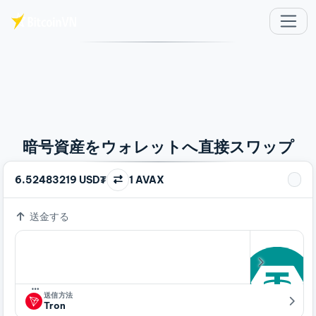
メインコンテンツへスキップ
暗号資産をウォレットへ直接スワップ
6.52483219 USD₮
1 AVAX
送金する
…
送信方法
Tron